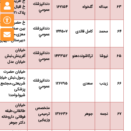
خ آفرینش روبرو
دندانپزشك
63
عبداله
گلخواه
167154
خ اقبال لاهوری-
عمومي
پلاک 21
خ حضرت رسول-
دندانپزشك
بین صفا و
64
محمد
کامل قائدی
144507
عمومي
معزی،جنب
دبیرستان سپهری
خیابان
دندانپزشك
65
نیوشا
ترکاشونددهنو
143352
آفرینش،نبش
عمومي
خیابان عدل
خیابان حضرت
رسول،نبش خیابا
دندانپزشك
66
زینب
سعدی
126795
شریعتی،مجتمع
عمومي
پزشکی
شیوا،واحد1
خیابان
متخصص
طالقانی،طبقه
67
نجمه
جوهر
136636
ترمیمی
فوقانی داروخانه
وزیبایی
دکتر جوهر