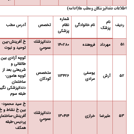
اطلاعات دندانپزشکان ومطب ها(ادامه)
شماره
نام
ردیف
نام خانوادگی
نظام
تخصص
آدرس مطب
پزشک
پزشکی
دندانپزشك
خ آفرینش-بین
51
مهرداد
فروهنده
140280
عمومي
توحید و نبوت
کوچه آزادی بین 
طالقانی و
شریعتی بعد از
یوسفی
متخصص
52
آرش
113426
کوچه هامون-
مرادی
کودکان
ساختمان
دندانپزشکی نگین
طبقه سوم
خ سید محمود-
بین خ نشاط و خ
دندانپزشك
53
علیرضا
خرازی
130414
آفرینش-ساختمان
عمومي
پردیس-طبقه
همکف