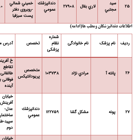
سيد
دندانپزشك
خميني شمالي
80
25
لاري بقال
27908
مجتبي
عمومي
-روبروی دفتر
پست سبزقبا
اطلاعات دندانپزشکان ومطب ها(ادامه)
شماره
ردیف
نام پزشک
نام خانوادگی
نظام
تخصص
آدرس 
پزشکی
خ آفرین
تقاطع
متخصص
26
پانته آ
مرادي نژاد
103738
طالقانی،
پریودانتیکس
فوقانی ب
آینده
خیابان
آفرینش
دندانپزشك
عدل-
27
پونه
مشكل گشا
122759
عمومي
ساختمان
سپید-طب
دوم
خيابان