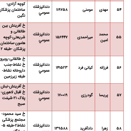
کوچه آزادی-
دندانپزشك
54
مهدی
مومنی
119758
ساختمان پزشکان
عمومي
نگین
خ آفرینش بین
طالقانی و
محمد
دندانپزشك
55
میراحمدی
156447
شریعتی-کوچه
امین
عمومي
هامون-ساختمان
پزشکان -طبقه 2
خ طالقانی-روبرو
دندانپزشك
خ نشاط-جنب
56
فرزانه
کیانی فرد
141523
عمومي
داروخانه نشاط-
طبقه زیرزمین
خ آفرینش-نبش
دندانپزشك
خ اقبال لاهوری-
57
پریسا
گودرزی
170019
عمومي
پلاک 21-شیفت
صبح
خ سید محمود-
مجتمع پزشکی
دندانپزشك
نشاط2-طبقه 5-
58
زهرا
دادآفرید
139588