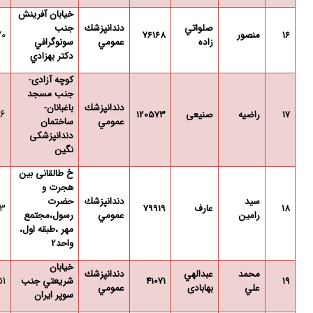
خيابان آفرينش
صلواتي
دندانپزشك
جنب
70
16
منصور
76168
زاده
عمومي
سونوگرافي
دكتر بهزادي
کوچه آزادی-
جنب مسجد
دندانپزشك
باغبانان-
6
17
راضیه
صنیعی
120573
عمومي
ساختمان
دندانپزشکی
نگین
خ طالقانی بین
هجرت و
سيد
دندانپزشك
حضرت
13
18
عارف
79919
رامين
عمومي
رسول،مجتمع
مهر ،طبقه اول،
واحد2
خيابان
محمد
عبدالهي
دندانپزشك
51
19
41071
شريعتي جنب
علي
بهابادی
عمومي
سوپر ايران