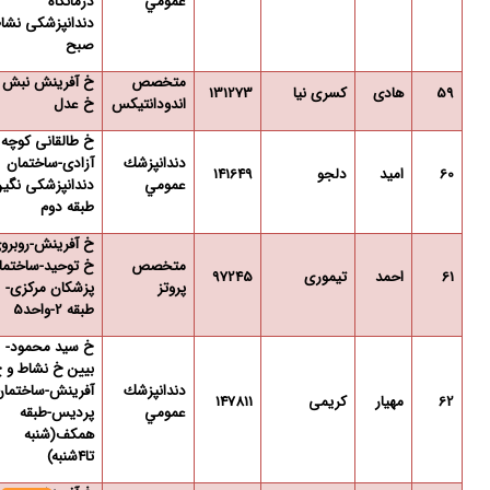
عمومي
درمانگاه
دندانپزشکی نشا
صبح
متخصص
خ آفرینش نبش
59
هادی
کسری نیا
131273
اندودانتیکس
خ عدل
خ طالقانی کوچه
دندانپزشك
آزادی-ساختمان
60
امید
دلجو
141649
عمومي
دندانپزشکی نگین
طبقه دوم
خ آفرینش-روبرو
متخصص
خ توحید-ساختما
61
احمد
تیموری
97245
پروتز
پزشکان مرکزی-
طبقه 2-واحد5
خ سید محمود-
بیین خ نشاط و 
دندانپزشك
آفرینش-ساختمان
62
مهیار
کریمی
147811
عمومي
پردیس-طبقه
همکف(شنبه
تا4شنبه)