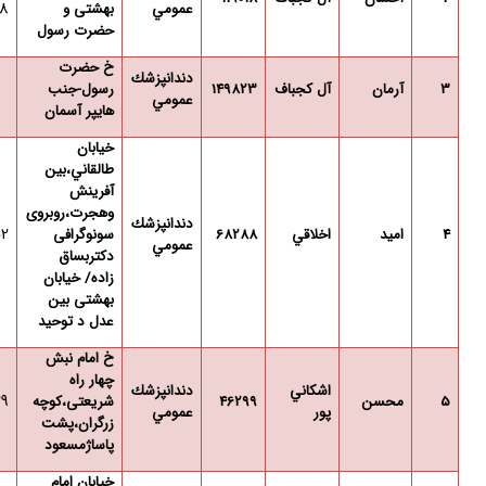
8
عمومي
بهشتی و
حضرت رسول
خ حضرت
دندانپزشك
3
آرمان
آل کجباف
149823
رسول-جنب
عمومي
هایپر آسمان
خيابان
طالقاني،بین
آفرینش
وهجرت،روبروی
دندانپزشك
52
4
اميد
اخلاقي
68288
سونوگرافی
عمومي
دکتربساق
زاده/ خیابان
بهشتی بین
عدل د توحید
خ امام نبش
چهار راه
اشكاني
دندانپزشك
29
5
محسن
46299
شریعتی،کوچه
پور
عمومي
زرگران،پشت
پاساژمسعود
خيابان امام