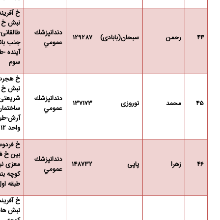
خ آفرین
نبش خ
دندانپزشك
طالقانی-
44
رحمن
سبحان(بابادی)
129287
عمومي
جنب با
آینده -ط
سوم
خ هجر
نبش خ
دندانپزشك
شریعتی
45
محمد
نوروزی
137173
عمومي
ساختمان
واحد 12
خ فردو
بین خ ف
دندانپزشك
46
زهرا
پاپی
148732
معزی ن
عمومي
کوچه بن
طبقه او
خ آفرین
نبش هام