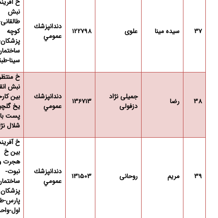
خ آفری
نبش
طالقانی-
دندانپزشك
37
سیده مینا
علوی
122798
کوچه
عمومي
پزشکان-
ساختمان
سینا-طبقه
خ منتظر
نبش انق
جمیلی نژاد
دندانپزشك
بین کارخ
38
رضا
136713
دزفولی
عمومي
یخ گلچی
پست با
شلال نژا
خ آفری
بین خ
هجرت و
دندانپزشك
نبوت-
39
مریم
روحانی
131503
عمومي
ساختمان
پزشکان
پارس-طب
اول-واحد