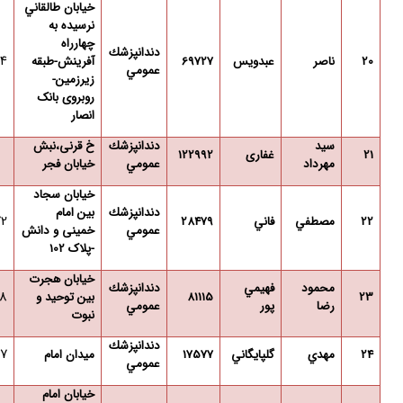
خيابان طالقاني
نرسيده به
چهارراه
دندانپزشك
14
20
ناصر
عبدويس
69727
آفرینش-طبقه
عمومي
زیرزمین-
روبروی بانک
انصار
سید
دندانپزشك
خ قرنی،نبش
21
غفاری
122992
مهرداد
عمومي
خیابان فجر
خیابان سجاد
دندانپزشك
بین امام
72
22
مصطفي
فاني
28479
عمومي
خمینی و دانش
-پلاک 102
خیابان هجرت
محمود
فهيمي
دندانپزشك
8
23
81115
بین توحید و
رضا
پور
عمومي
نبوت
دندانپزشك
47
24
مهدي
گلپايگاني
17577
میدان امام
عمومي
خيابان امام