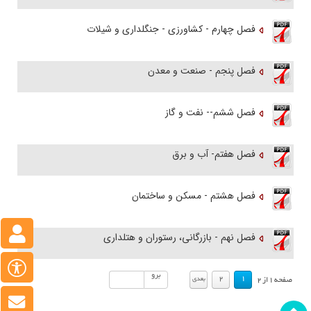
فصل چهارم - کشاورزی - جنگلداری و شیلات
فصل پنجم - صنعت و معدن
فصل ششم-- نفت و گاز
فصل هفتم- آب و برق
فصل هشتم - مسکن و ساختمان
فصل نهم - بازرگانی، رستوران و هتلداری
.
.
برو
2
1
بعدي
صفحه
1
از
2